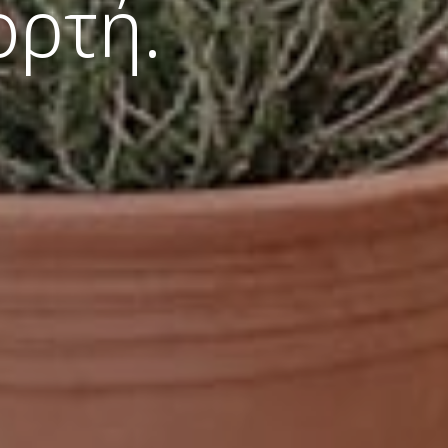
ορτή.